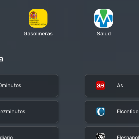
Gasolineras
Salud
a
0minutos
As
iezminutos
Elconfide
diario
Elespano