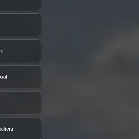
co
ual
alicia