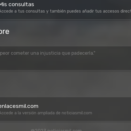
Mis consultas
Accede a tus consultas y también puedes añadir tus accesos direc
bre
 peor cometer una injusticia que padecerla."
l
enlacesmil.com
Accede a la versión ampliada de noticiasmil.com
@2023 noticiasmil.com