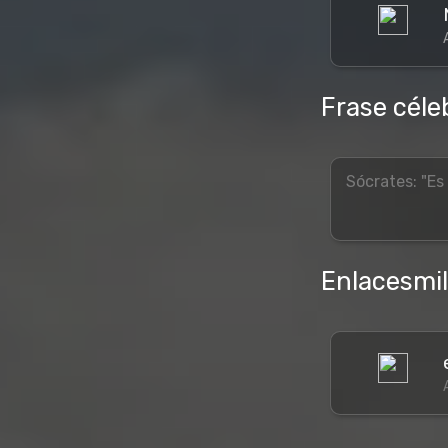
Frase céle
Sócrates: "Es
Enlacesmi