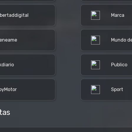
ibertaddigital
Marca
eneame
Mundo de
kdiario
Publico
oyMotor
Sport
tas