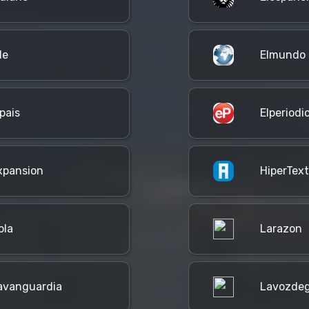
le
Elmundo
lpais
Elperiodi
xpansion
HiperText
ola
Larazon
avanguardia
Lavozdeg