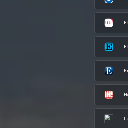
El
E
E
H
L