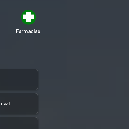
Farmacias
ncial
l