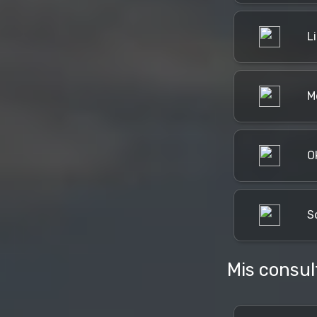
L
M
O
S
Mis consul