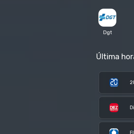
Dgt
Última hor
2
D
El