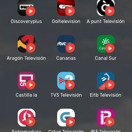
Discoveryplus
Goltelevision
A punt Televisión
Aragón Televisión
Canarias
Canal Sur
Televisión
Televisión
Castilla la
TV3 Televisión
Eitb Televisión
Mancha
Televisión
Extremadura
Crtvg Televisión
IB3 Televisión